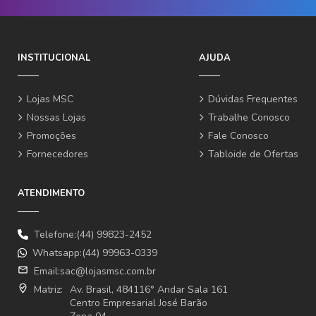
INSTITUCIONAL
AJUDA
Lojas MSC
Dúvidas Frequentes
Nossas Lojas
Trabalhe Conosco
Promoções
Fale Conosco
Fornecedores
Tabloide de Ofertas
ATENDIMENTO
Telefone:(44) 99823-2452
Whatsapp:(44) 99963-0339
email
Email:
sac@lojasmsc.com.br
where_to_vote
Matriz:
Av. Brasil, 484116° Andar Sala 161
Centro Empresarial José Barão