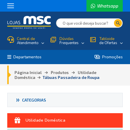
Whatsapp
search
Central de
quiz
Dúvidas
fact_check
Tabloide
Atendimento
Frequentes
de Ofertas
payments
Departamentos
Promoções
Página Inicial
Produtos
Utilidade
Doméstica
Tábuas Passadeira de Roupa
COZINHA
MODULADOS E PLANEJADOS
QUEIMA DE MOSTRUÁRIO
QUARTO
SALA
ELETRO
UTILIDADE DOMÉSTICA
(2)
(38)
(1)
(44)
(18)
(12)
(2)
Utilidade Doméstica
(2)
(41)
(7)
(11)
(18)
(4)
(1)