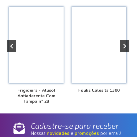
Frigideira - Alusol
Fouks Calesita 1300
Antiaderente Com
Tampa nº 28
Cadastre-se para receber
Nossas
novidades
e
promoções
por email!