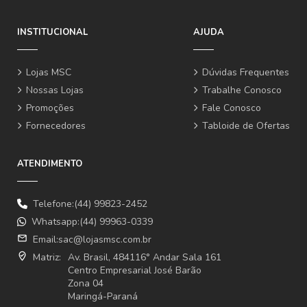
INSTITUCIONAL
AJUDA
Lojas MSC
Dúvidas Frequentes
Nossas Lojas
Trabalhe Conosco
Promoções
Fale Conosco
Fornecedores
Tabloide de Ofertas
ATENDIMENTO
Telefone:(44) 99823-2452
Whatsapp:(44) 99963-0339
email
Email:
sac@lojasmsc.com.br
where_to_vote
Matriz:
Av. Brasil, 484116° Andar Sala 161
Centro Empresarial José Barão
Zona 04
Maringá-Paraná