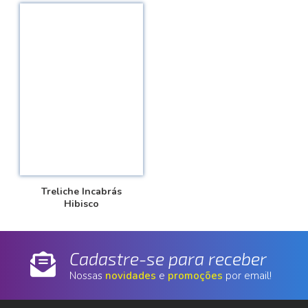
Treliche Incabrás
Hibisco
Cadastre-se para receber
Nossas
novidades
e
promoções
por email!