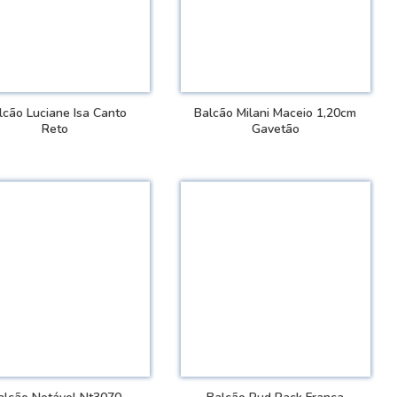
lcão Luciane Isa Canto
Balcão Milani Maceio 1,20cm
Reto
Gavetão
VER DETALHES
VER DETALHES