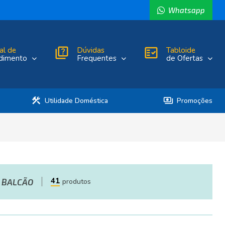
Whatsapp
al de
quiz
Dúvidas
fact_check
Tabloide
dimento
Frequentes
de Ofertas
construction
payments
Utilidade Doméstica
Promoções
41
BALCÃO
produtos