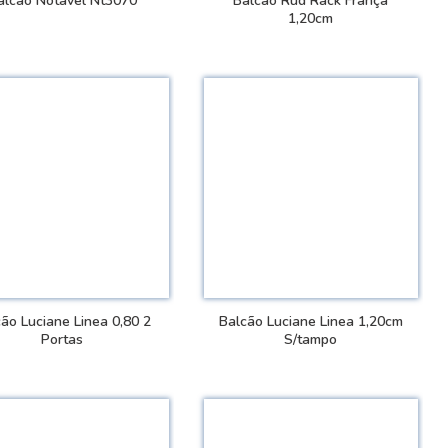
alcão Notável Nt3070
Balcão Rud Rack França
1,20cm
VER DETALHES
VER DETALHES
ão Luciane Linea 0,80 2
Balcão Luciane Linea 1,20cm
Portas
S/tampo
VER DETALHES
VER DETALHES