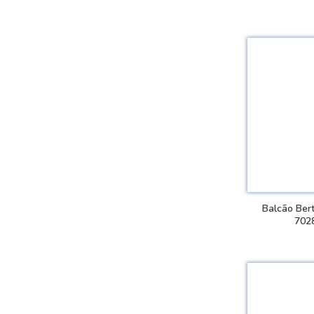
VER
Balcão Bert
702
VER