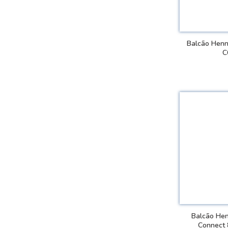
Balcão Henn
C
VER
Balcão Hen
Connect