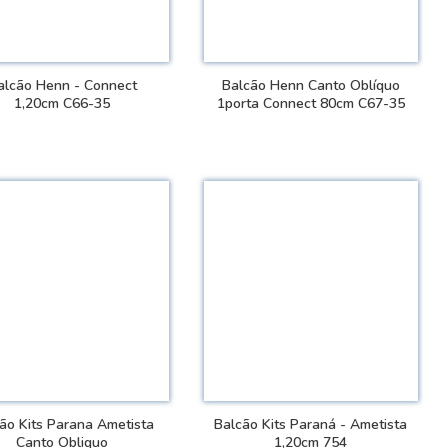
alcão Henn - Connect
Balcão Henn Canto Oblí­quo
1,20cm C66-35
1porta Connect 80cm C67-35
VER DETALHES
VER DETALHES
ão Kits Parana Ametista
Balcão Kits Paraná - Ametista
Canto Obliquo
1,20cm 754