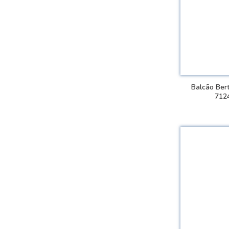
Balcão Bert
712
VER