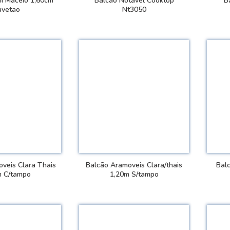
ni Maceio 1,60cm
Balcão Notável Cooktop
B
avetao
Nt3050
 DETALHES
VER DETALHES
veis Clara Thais
Balcão Aramoveis Clara/thais
Balc
m C/tampo
1,20m S/tampo
 DETALHES
VER DETALHES