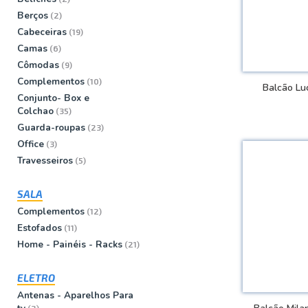
Berços
(2)
Cabeceiras
(19)
Camas
(6)
Cômodas
(9)
Complementos
(10)
Balcão Lu
Conjunto- Box e
Colchao
(35)
Guarda-roupas
(23)
VER
Office
(3)
Travesseiros
(5)
SALA
Complementos
(12)
Estofados
(11)
Home - Painéis - Racks
(21)
ELETRO
Antenas - Aparelhos Para
(2)