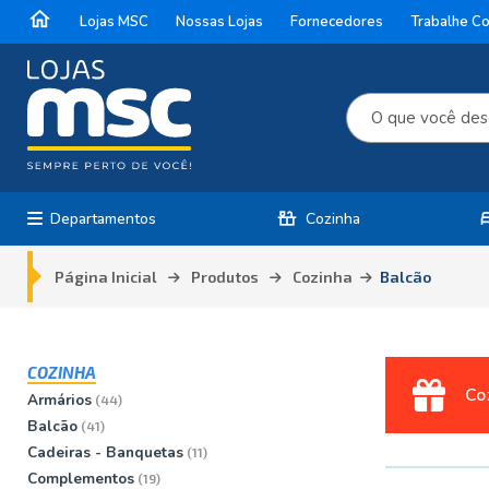
home
Lojas MSC
Nossas Lojas
Fornecedores
Trabalhe C
countertops
b
Departamentos
Cozinha
Página Inicial
Produtos
Cozinha
Balcão
COZINHA
Co
Armários
(44)
Balcão
(41)
Cadeiras - Banquetas
(11)
Complementos
(19)