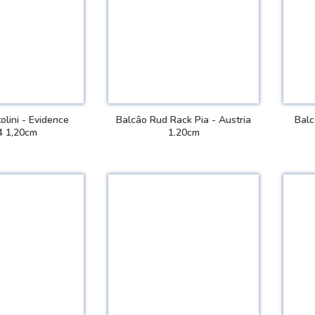
olini - Evidence
Balcão Rud Rack Pia - Austria
Balc
4 1,20cm
1.20cm
 DETALHES
VER DETALHES