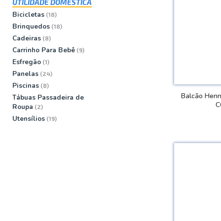
UTILIDADE DOMÉSTICA
Bicicletas
(18)
Brinquedos
(18)
Cadeiras
(8)
Carrinho Para Bebê
(9)
Esfregão
(1)
Panelas
(24)
Piscinas
(8)
Balcão Henn
Tábuas Passadeira de
C
Roupa
(2)
Utensí­lios
(19)
VER