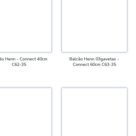
ão Henn - Connect 40cm
Balcão Henn 03gavetas -
C62-35
Connect 60cm C63-35
VER DETALHES
VER DETALHES