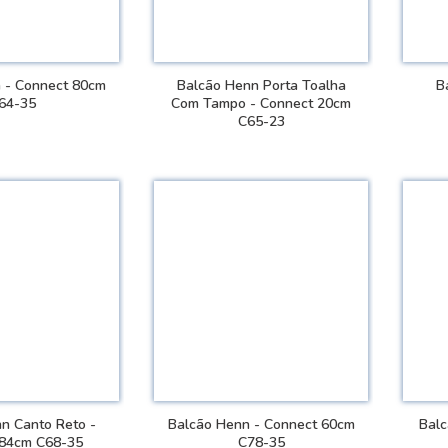
 - Connect 80cm
Balcão Henn Porta Toalha
B
64-35
Com Tampo - Connect 20cm
C65-23
 DETALHES
VER DETALHES
n Canto Reto -
Balcão Henn - Connect 60cm
Balc
 84cm C68-35
C78-35