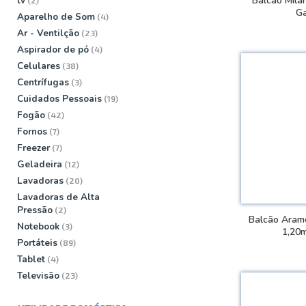
tv
Balcão Mila
G
Aparelho de Som
(4)
Ar - Ventilção
(23)
VER
Aspirador de pó
(4)
Celulares
(38)
Centrí­fugas
(3)
Cuidados Pessoais
(19)
Fogão
(42)
Fornos
(7)
Freezer
(7)
Geladeira
(12)
Lavadoras
(20)
Lavadoras de Alta
Pressão
(2)
Balcão Aramo
Notebook
(3)
1,20
Portáteis
(89)
Tablet
(4)
VER
Televisão
(23)