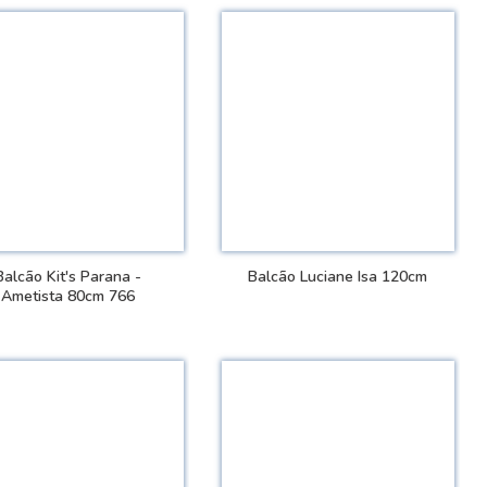
Balcão Kit's Parana -
Balcão Luciane Isa 120cm
Ametista 80cm 766
VER DETALHES
VER DETALHES