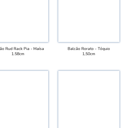
ão Rud Rack Pia - Maí­sa
Balcão Rorato - Tóquio
1.58cm
1,50cm
VER DETALHES
VER DETALHES