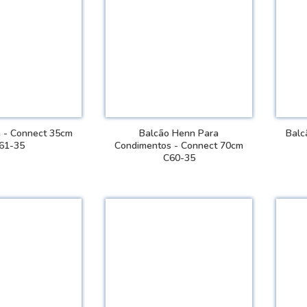
 - Connect 35cm
Balcão Henn Para
Balc
61-35
Condimentos - Connect 70cm
C60-35
 DETALHES
VER DETALHES