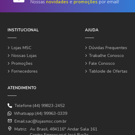
Nossas
novidades
e
promoções
por email!
INSTITUCIONAL
AJUDA
Lojas MSC
Dúvidas Frequentes
Nossas Lojas
Trabalhe Conosco
Promoções
Fale Conosco
Fornecedores
Tabloide de Ofertas
ATENDIMENTO
Telefone:(44) 99823-2452
Whatsapp:(44) 99963-0339
email
Email:
sac@lojasmsc.com.br
where_to_vote
Matriz:
Av. Brasil, 484116° Andar Sala 161
Centro Empresarial José Barão