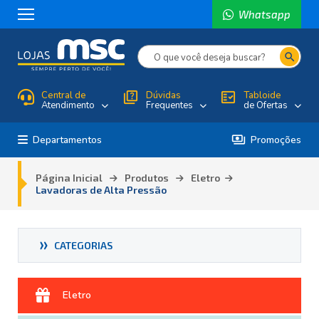
Whatsapp
search
Central de
quiz
Dúvidas
fact_check
Tabloide
Atendimento
Frequentes
de Ofertas
payments
Departamentos
Promoções
Página Inicial
Produtos
Eletro
Lavadoras de Alta Pressão
COZINHA
MODULADOS E PLANEJADOS
QUEIMA DE MOSTRUÁRIO
QUARTO
SALA
ELETRO
UTILIDADE DOMÉSTICA
(2)
(38)
(1)
(44)
(18)
(12)
(2)
Eletro
(2)
(41)
(7)
(11)
(18)
(4)
(1)