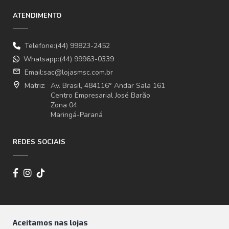
ATENDIMENTO
Telefone:(44) 99823-2452
Whatsapp:(44) 99963-0339
email
Email:
sac@lojasmsc.com.br
where_to_vote
Matriz:
Av. Brasil, 484116° Andar Sala 161
Centro Empresarial José Barão
Zona 04
Maringá-Paraná
REDES SOCIAIS
Aceitamos nas lojas