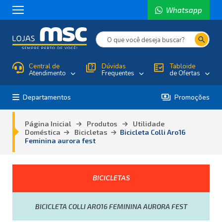
Whatsapp
search
Central de
quiz
Dúvidas
fact_check
Tabloide
Atendimento
Frequentes
de Ofertas
payments
Departamentos
Promoções
Página Inicial
Produtos
Utilidade
Doméstica
Bicicletas
Bicicleta Colli Aro16
Feminina aurora fest
BICICLETAS
BICICLETA COLLI ARO16 FEMININA AURORA FEST