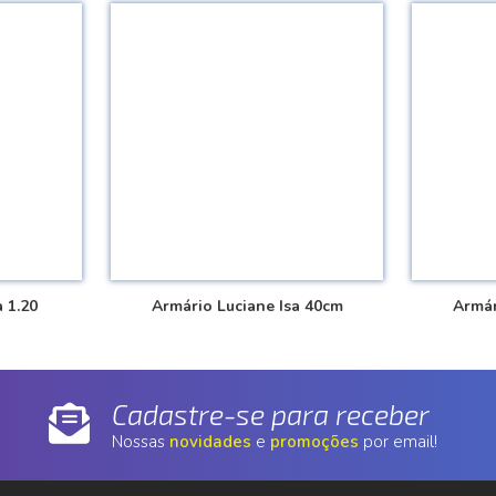
 1.20
Armário Luciane Isa 40cm
Armár
Cadastre-se para receber
Nossas
novidades
e
promoções
por email!