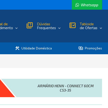
Whatsapp
al de
quiz
Dúvidas
fact_check
Tabloide
dimento
Frequentes
de Ofertas
construction
payments
Utilidade Doméstica
Promoções
ARMÁRIO HENN - CONNECT 60CM
C53-35