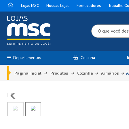
home
Lojas MSC
Nossas Lojas
Fornecedores
Trabalhe C
countertops
b
Departamentos
Cozinha
Página Inicial
Produtos
Cozinha
Armários
A