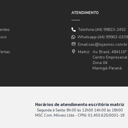
ATENDIMENTO
entes
Telefone:(44) 99823-2452
osco
Whatsapp:(44) 99963-0339
email
Email:
sac@lojasmsc.com.br
fertas
where_to_vote
Matriz:
Av. Brasil, 484116
Centro Empresarial
Zona 04
Maringá-Paraná
Horários de atendimento escritório matriz
Segunda à Sexta: 8h:00 às 12h00 14h:00 às 18h00
MSC Com. Móveis Ltda - CPNJ: 01.450.625/0001-18