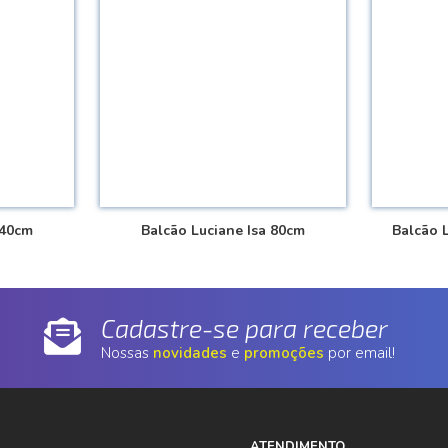
 40cm
Balcão Luciane Isa 80cm
Balcão 
Cadastre-se para receber
Nossas
novidades
e
promoções
por email!
ATENDIMENTO