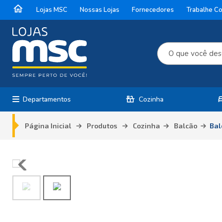
home
Lojas MSC
Nossas Lojas
Fornecedores
Trabalhe C
countertops
b
Departamentos
Cozinha
Página Inicial
Produtos
Cozinha
Balcão
Bal