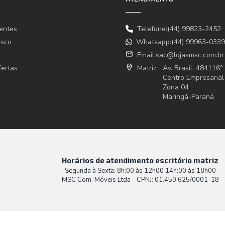
entes
Telefone:(44) 99823-2452
osco
Whatsapp:(44) 99963-0339
email
Email:
sac@lojasmsc.com.br
fertas
where_to_vote
Matriz:
Av. Brasil, 484116
Centro Empresarial
Zona 04
Maringá-Paraná
Horários de atendimento escritório matriz
Segunda à Sexta: 8h:00 às 12h00 14h:00 às 18h00
MSC Com. Móveis Ltda - CPNJ: 01.450.625/0001-18