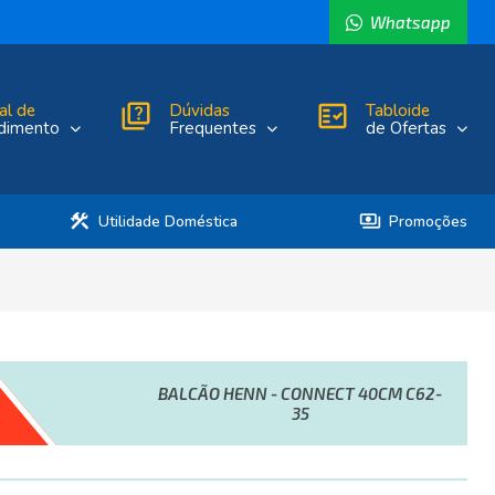
Whatsapp
al de
quiz
Dúvidas
fact_check
Tabloide
dimento
Frequentes
de Ofertas
construction
payments
Utilidade Doméstica
Promoções
BALCÃO HENN - CONNECT 40CM C62-
35