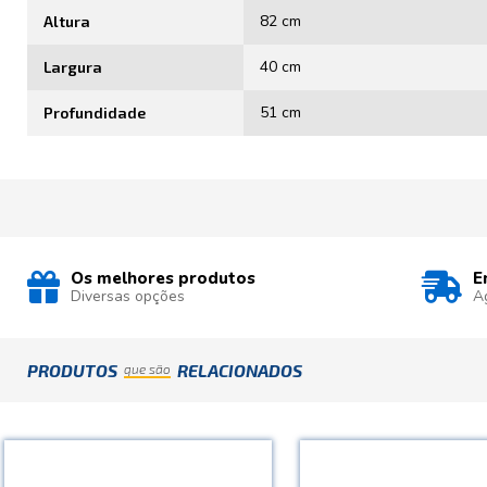
82 cm
Altura
40 cm
Largura
51 cm
Profundidade
Os melhores produtos
E
Diversas opções
A
PRODUTOS
RELACIONADOS
que são