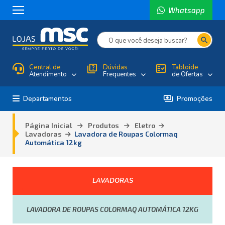
Whatsapp
search
Central de
quiz
Dúvidas
fact_check
Tabloide
Atendimento
Frequentes
de Ofertas
payments
Departamentos
Promoções
Página Inicial
Produtos
Eletro
Lavadoras
Lavadora de Roupas Colormaq
Automática 12kg
LAVADORAS
LAVADORA DE ROUPAS COLORMAQ AUTOMÁTICA 12KG