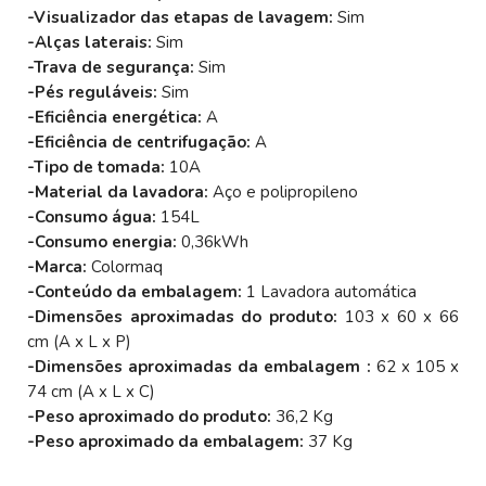
-Visualizador das etapas de lavagem:
Sim
-Alças laterais:
Sim
-Trava de segurança:
Sim
-Pés reguláveis:
Sim
-Eficiência energética:
A
-Eficiência de centrifugação:
A
-Tipo de tomada:
10A
-Material da lavadora:
Aço e polipropileno
-Consumo água:
154L
-Consumo energia:
0,36kWh
-Marca:
Colormaq
-Conteúdo da embalagem:
1 Lavadora automática
-Dimensões aproximadas do produto:
103 x 60 x 66
cm (A x L x P)
-Dimensões aproximadas da embalagem :
62 x 105 x
74 cm (A x L x C)
-Peso aproximado do produto:
36,2 Kg
-Peso aproximado da embalagem:
37 Kg