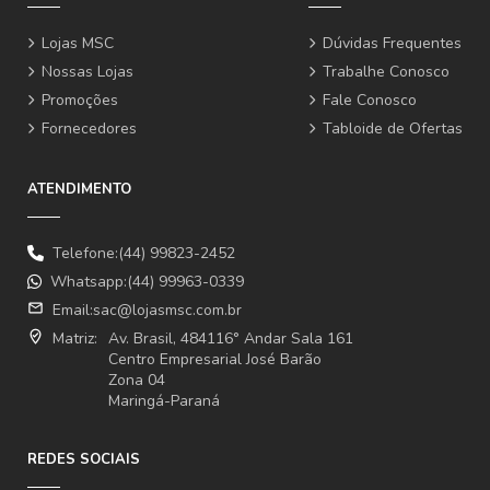
Lojas MSC
Dúvidas Frequentes
Nossas Lojas
Trabalhe Conosco
Promoções
Fale Conosco
Fornecedores
Tabloide de Ofertas
ATENDIMENTO
Telefone:(44) 99823-2452
Whatsapp:(44) 99963-0339
email
Email:
sac@lojasmsc.com.br
where_to_vote
Matriz:
Av. Brasil, 484116° Andar Sala 161
Centro Empresarial José Barão
Zona 04
Maringá-Paraná
REDES SOCIAIS