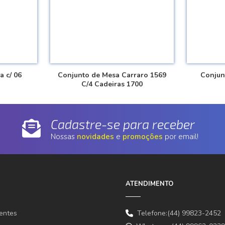
a c/ 06
Conjunto de Mesa Carraro 1569
Conjun
C/4 Cadeiras 1700
Cadastre-se para receber
Nossas
novidades
e
promoções
por email!
ATENDIMENTO
entes
Telefone:(44) 99823-2452