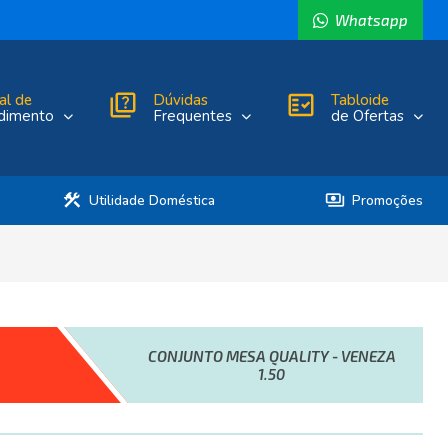
Whatsapp
al de
quiz
Dúvidas
fact_check
Tabloide
dimento
Frequentes
de Ofertas
construction
payments
Utilidade Doméstica
Promoções
CONJUNTO MESA QUALITY - VENEZA
1.50