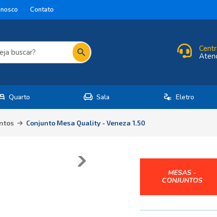
onosco
Contato
Centr
search
Aten
ed
chair
electrical_services
Quarto
Sala
Eletro
ntos
Conjunto Mesa Quality - Veneza 1.50
MESAS -
CONJUNTOS