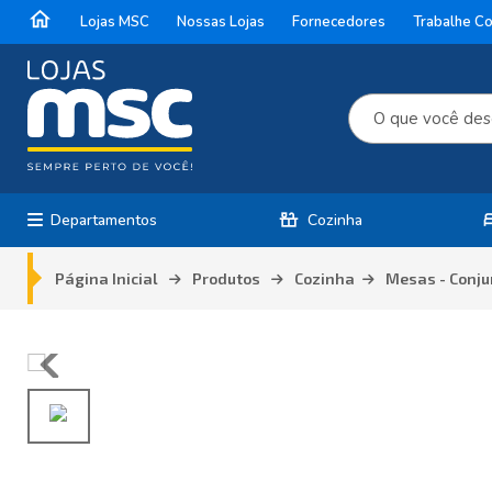
home
Lojas MSC
Nossas Lojas
Fornecedores
Trabalhe C
countertops
b
Departamentos
Cozinha
Página Inicial
Produtos
Cozinha
Mesas - Conju