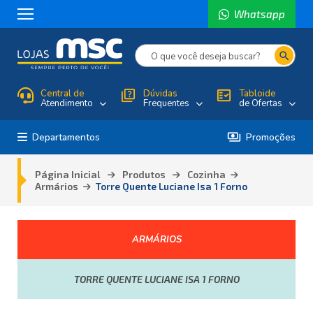
Whatsapp
search
Central de
quiz
Dúvidas
fact_check
Tabloide
Atendimento
Frequentes
de Ofertas
payments
Departamentos
Promoções
Página Inicial
Produtos
Cozinha
Armários
Torre Quente Luciane Isa 1 Forno
ARMÁRIOS
TORRE QUENTE LUCIANE ISA 1 FORNO