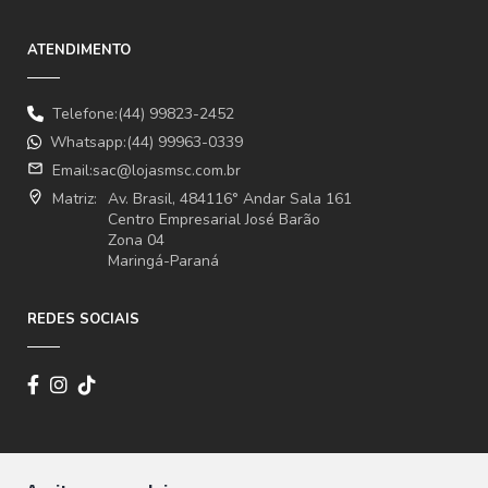
ATENDIMENTO
Telefone:(44) 99823-2452
Whatsapp:(44) 99963-0339
email
Email:
sac@lojasmsc.com.br
where_to_vote
Matriz:
Av. Brasil, 484116° Andar Sala 161
Centro Empresarial José Barão
Zona 04
Maringá-Paraná
REDES SOCIAIS