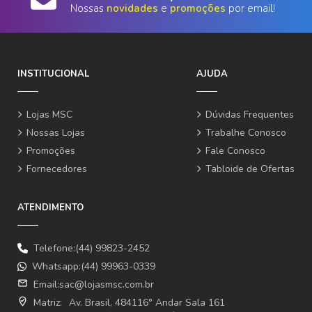
Nossas
novidades
e
promoções
por email!
INSTITUCIONAL
AJUDA
Lojas MSC
Dúvidas Frequentes
Nossas Lojas
Trabalhe Conosco
Promoções
Fale Conosco
Fornecedores
Tabloide de Ofertas
ATENDIMENTO
Telefone:(44) 99823-2452
Whatsapp:(44) 99963-0339
email
Email:
sac@lojasmsc.com.br
where_to_vote
Matriz:
Av. Brasil, 484116° Andar Sala 161