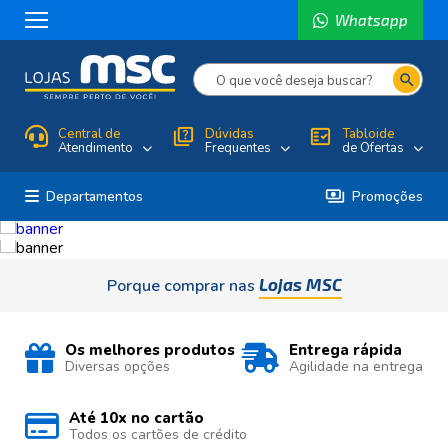
Whatsapp
search
Central de
quiz
Dúvidas
fact_check
Tabloide
Atendimento
Frequentes
de Ofertas
payments
Departamentos
Promoções
Lojas MSC
Porque comprar nas
Os melhores produtos
Entrega rápida
Diversas opções
Agilidade na entrega
Até 10x no cartão
Todos os cartões de crédito