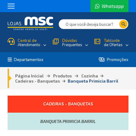
Whatsapp
search
Central de
quiz
Dúvidas
fact_check
Tabloide
Atendimento
Frequentes
de Ofertas
payments
Departamentos
Promoções
Página Inicial
Produtos
Cozinha
Cadeiras - Banquetas
Banqueta Primicia Barril
CADEIRAS - BANQUETAS
BANQUETA PRIMICIA BARRIL