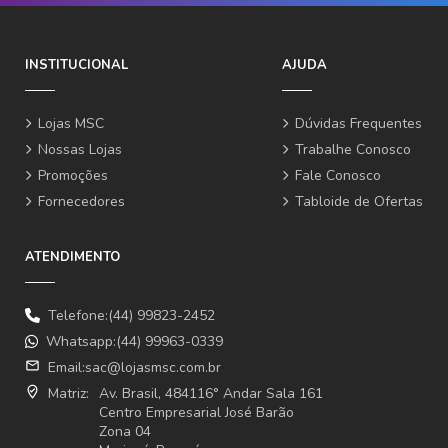
INSTITUCIONAL
AJUDA
Lojas MSC
Dúvidas Frequentes
Nossas Lojas
Trabalhe Conosco
Promoções
Fale Conosco
Fornecedores
Tabloide de Ofertas
ATENDIMENTO
Telefone:(44) 99823-2452
Whatsapp:(44) 99963-0339
email
Email:
sac@lojasmsc.com.br
where_to_vote
Matriz:
Av. Brasil, 484116° Andar Sala 161
Centro Empresarial José Barão
Zona 04