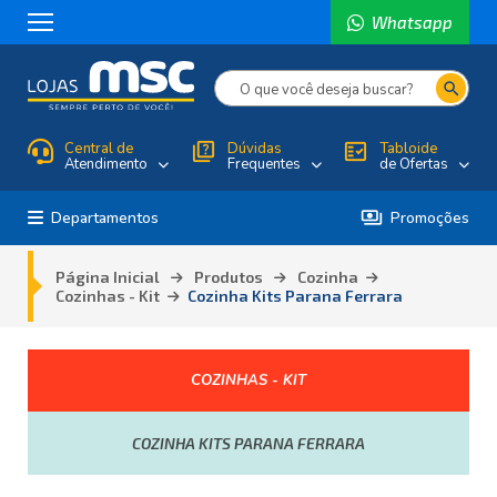
Whatsapp
search
Central de
quiz
Dúvidas
fact_check
Tabloide
Atendimento
Frequentes
de Ofertas
payments
Departamentos
Promoções
Página Inicial
Produtos
Cozinha
Cozinhas - Kit
Cozinha Kits Parana Ferrara
COZINHAS - KIT
COZINHA KITS PARANA FERRARA