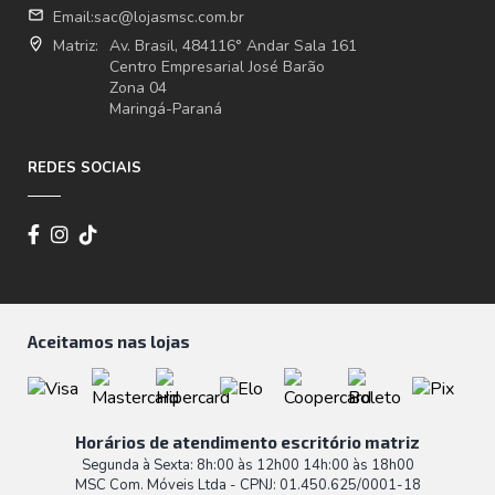
email
Email:
sac@lojasmsc.com.br
where_to_vote
Matriz:
Av. Brasil, 484116° Andar Sala 161
Centro Empresarial José Barão
Zona 04
Maringá-Paraná
REDES SOCIAIS
Aceitamos nas lojas
Horários de atendimento escritório matriz
Segunda à Sexta: 8h:00 às 12h00 14h:00 às 18h00
MSC Com. Móveis Ltda - CPNJ: 01.450.625/0001-18