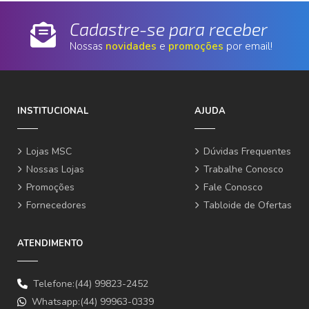
Cadastre-se para receber
Nossas
novidades
e
promoções
por email!
INSTITUCIONAL
AJUDA
Lojas MSC
Dúvidas Frequentes
Nossas Lojas
Trabalhe Conosco
Promoções
Fale Conosco
Fornecedores
Tabloide de Ofertas
ATENDIMENTO
Telefone:(44) 99823-2452
Whatsapp:(44) 99963-0339