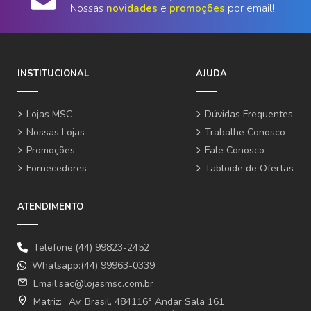
Nossas
novidades
e
promoções
por email!
INSTITUCIONAL
AJUDA
Lojas MSC
Dúvidas Frequentes
Nossas Lojas
Trabalhe Conosco
Promoções
Fale Conosco
Fornecedores
Tabloide de Ofertas
ATENDIMENTO
Telefone:(44) 99823-2452
Whatsapp:(44) 99963-0339
email
Email:
sac@lojasmsc.com.br
where_to_vote
Matriz:
Av. Brasil, 484116° Andar Sala 161