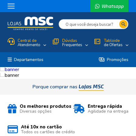
Whatsapp
search
Central de
quiz
Dúvidas
fact_check
Tabloide
Atendimento
Frequentes
de Ofertas
payments
Departamentos
Promoções
Lojas MSC
Porque comprar nas
Os melhores produtos
Entrega rápida
Diversas opções
Agilidade na entrega
Até 10x no cartão
Todos os cartões de crédito