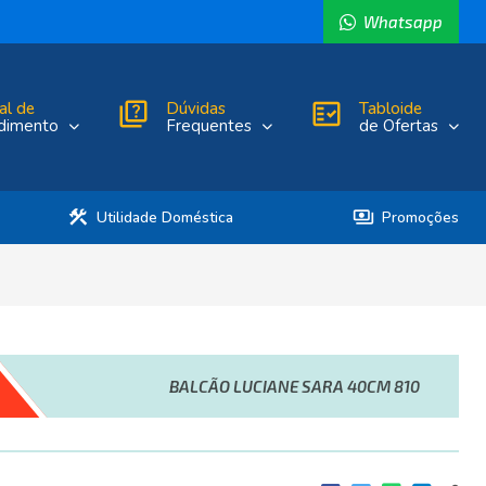
Whatsapp
al de
quiz
Dúvidas
fact_check
Tabloide
dimento
Frequentes
de Ofertas
construction
payments
Utilidade Doméstica
Promoções
BALCÃO LUCIANE SARA 40CM 810