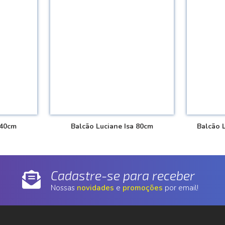
 40cm
Balcão Luciane Isa 80cm
Balcão 
Cadastre-se para receber
Nossas
novidades
e
promoções
por email!