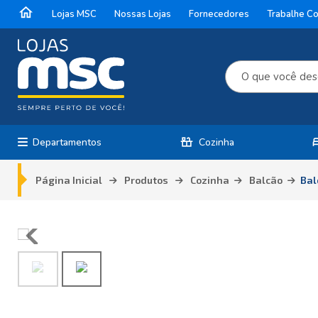
home
Lojas MSC
Nossas Lojas
Fornecedores
Trabalhe C
countertops
b
Departamentos
Cozinha
Página Inicial
Produtos
Cozinha
Balcão
Bal