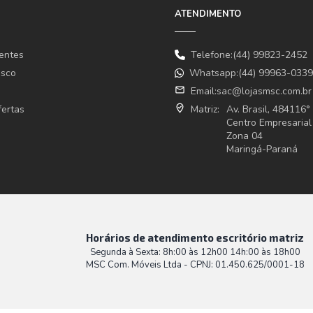
ATENDIMENTO
entes
Telefone:(44) 99823-2452
osco
Whatsapp:(44) 99963-0339
email
Email:
sac@lojasmsc.com.br
fertas
where_to_vote
Matriz:
Av. Brasil, 484116
Centro Empresarial
Zona 04
Maringá-Paraná
Horários de atendimento escritório matriz
Segunda à Sexta: 8h:00 às 12h00 14h:00 às 18h00
MSC Com. Móveis Ltda - CPNJ: 01.450.625/0001-18