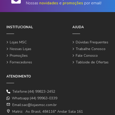
Nossas
novidades
e
promoções
por email!
INSTITUCIONAL
AJUDA
Lojas MSC
Dúvidas Frequentes
Nossas Lojas
Trabalhe Conosco
Promoções
Fale Conosco
Fornecedores
Tabloide de Ofertas
ATENDIMENTO
Telefone:(44) 99823-2452
Whatsapp:(44) 99963-0339
email
Email:
sac@lojasmsc.com.br
where_to_vote
Matriz:
Av. Brasil, 484116° Andar Sala 161