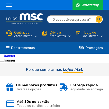
Whatsapp
search
Central de
quiz
Dúvidas
fact_check
Tabloide
Atendimento
Frequentes
de Ofertas
payments
Departamentos
Promoções
Lojas MSC
Porque comprar nas
Os melhores produtos
Entrega rápida
Diversas opções
Agilidade na entrega
Até 10x no cartão
Todos os cartões de crédito