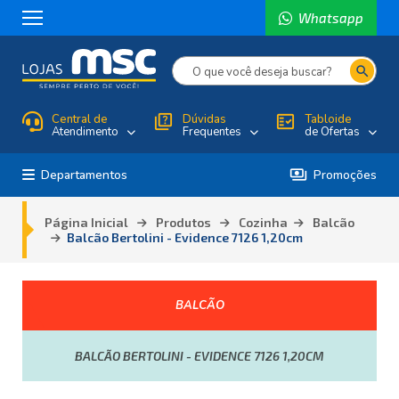
Whatsapp
search
Central de
quiz
Dúvidas
fact_check
Tabloide
Atendimento
Frequentes
de Ofertas
payments
Departamentos
Promoções
Página Inicial
Produtos
Cozinha
Balcão
Balcão Bertolini - Evidence 7126 1,20cm
BALCÃO
BALCÃO BERTOLINI - EVIDENCE 7126 1,20CM