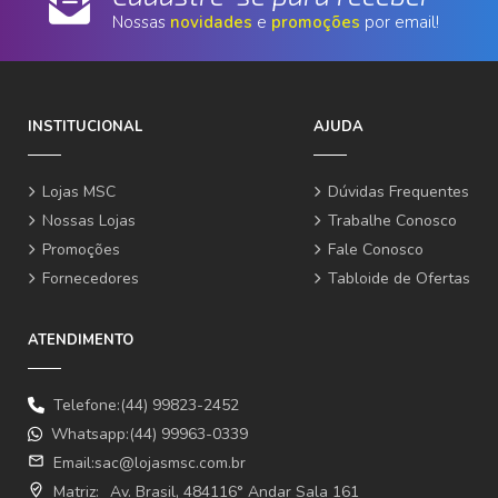
Nossas
novidades
e
promoções
por email!
INSTITUCIONAL
AJUDA
Lojas MSC
Dúvidas Frequentes
Nossas Lojas
Trabalhe Conosco
Promoções
Fale Conosco
Fornecedores
Tabloide de Ofertas
ATENDIMENTO
Telefone:(44) 99823-2452
Whatsapp:(44) 99963-0339
email
Email:
sac@lojasmsc.com.br
where_to_vote
Matriz:
Av. Brasil, 484116° Andar Sala 161