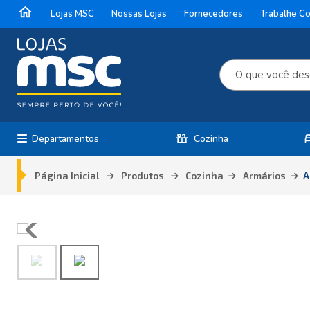
home
Lojas MSC
Nossas Lojas
Fornecedores
Trabalhe C
countertops
b
Departamentos
Cozinha
Página Inicial
Produtos
Cozinha
Armários
A