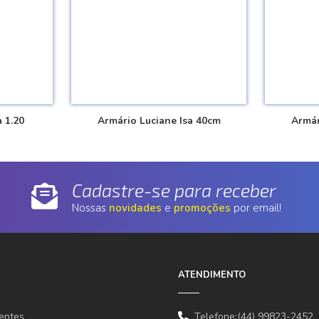
 1.20
Armário Luciane Isa 40cm
Armár
Cadastre-se para receber
Nossas
novidades
e
promoções
por email!
ATENDIMENTO
entes
Telefone:(44) 99823-2452