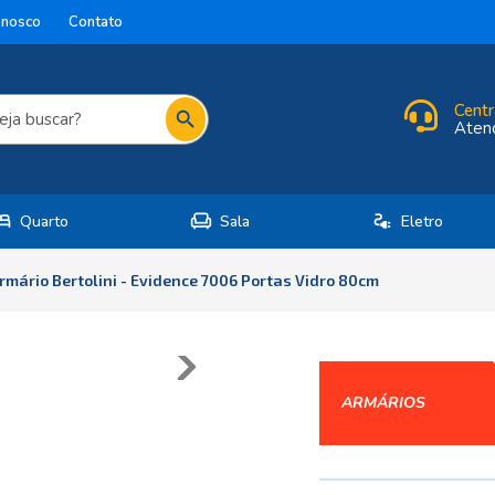
onosco
Contato
Centr
search
Aten
ed
chair
electrical_services
Quarto
Sala
Eletro
rmário Bertolini - Evidence 7006 Portas Vidro 80cm
ARMÁRIOS