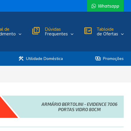
Whatsapp
al de
quiz
Dúvidas
fact_check
Tabloide
dimento
Frequentes
de Ofertas
construction
payments
Utilidade Doméstica
Promoções
ARMÁRIO BERTOLINI - EVIDENCE 7006
PORTAS VIDRO 80CM