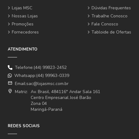
Lojas MSC
Dúvidas Frequentes
Nossas Lojas
Trabalhe Conosco
Promoções
Fale Conosco
Fornecedores
Tabloide de Ofertas
ATENDIMENTO
Telefone:(44) 99823-2452
Whatsapp:(44) 99963-0339
email
Email:
sac@lojasmsc.com.br
where_to_vote
Matriz:
Av. Brasil, 484116° Andar Sala 161
Centro Empresarial José Barão
Zona 04
Maringá-Paraná
REDES SOCIAIS