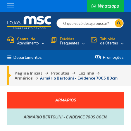
Whatsapp
search
Central de
quiz
Dúvidas
fact_check
Tabloide
Atendimento
Frequentes
de Ofertas
payments
Departamentos
Promoções
Página Inicial
Produtos
Cozinha
Armários
Armário Bertolini - Evidence 7005 80cm
ARMÁRIOS
ARMÁRIO BERTOLINI - EVIDENCE 7005 80CM